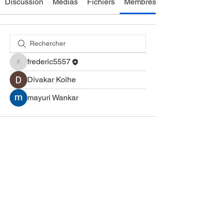
Discussion
Médias
Fichiers
Membres
frederic5557
frederic5557
Divakar Kolhe
mayuri Wankar
Politique de confidentialité
Politique de cookies