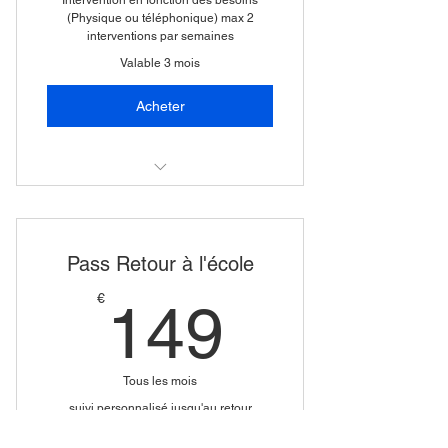
Intervention en fonction des besoins
(Physique ou téléphonique) max 2
interventions par semaines
Valable 3 mois
Acheter
Premier rendez-vous
Pass Retour à l'école
149€
€
149
Tous les mois
suivi personnalisé jusqu'au retour
stabilisé à l'école